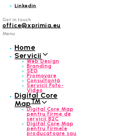
Linkedin
Get in touch
office@xprimia.eu
Menu
Home
Servicii
Web Design
Branding
SEO
Promovare
Consultanță
Servicii Foto-
Video
Digital Core
™
Map
Digital Core Map
pentru firme de
servicii B2C
Digital Core Map
pentru firmele
producatoare sau