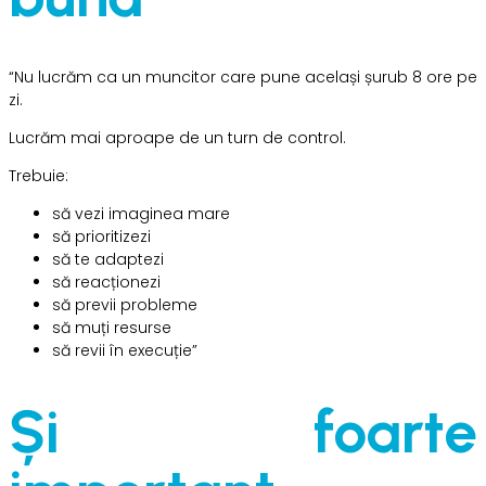
“Nu lucrăm ca un muncitor care pune același șurub 8 ore pe
zi.
Lucrăm mai aproape de un turn de control.
Trebuie:
să vezi imaginea mare
să prioritizezi
să te adaptezi
să reacționezi
să previi probleme
să muți resurse
să revii în execuție”
Și foarte