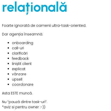
relațională
Foarte ignorată de oamenii ultra-task-oriented.
Dar agenția înseamnă:
onboarding
call-uri
clarificări
feedback
liniștit client
explicat
vânzare
upsell
coordonare
Asta ESTE muncă.
Nu “pauză dintre task-uri”.
*aviz si pentru owner :-))