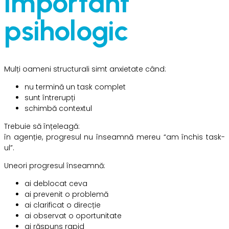
important
psihologic
Mulți oameni structurali simt anxietate când:
nu termină un task complet
sunt întrerupți
schimbă contextul
Trebuie să înțeleagă:
în agenție, progresul nu înseamnă mereu “am închis task-
ul”.
Uneori progresul înseamnă:
ai deblocat ceva
ai prevenit o problemă
ai clarificat o direcție
ai observat o oportunitate
ai răspuns rapid