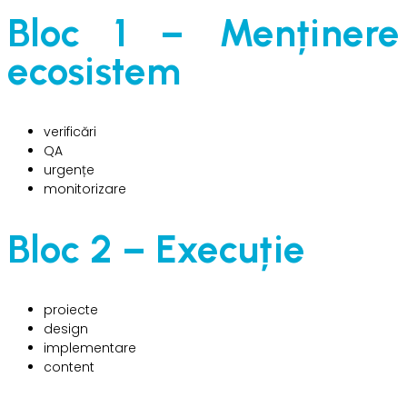
Bloc 1 – Menținere
ecosistem
verificări
QA
urgențe
monitorizare
Bloc 2 – Execuție
proiecte
design
implementare
content