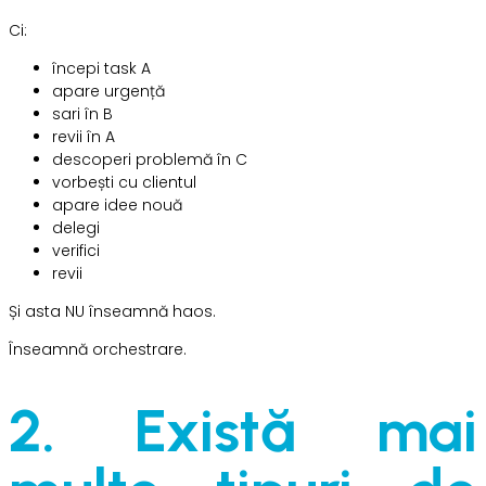
Ci:
începi task A
apare urgență
sari în B
revii în A
descoperi problemă în C
vorbești cu clientul
apare idee nouă
delegi
verifici
revii
Și asta NU înseamnă haos.
Înseamnă orchestrare.
2. Există mai