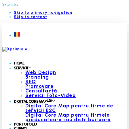
Skip links
Skip to primary navigation
Skip to content
HOME
SERVICII
Web Design
Branding
SEO
Promovare
Consultanță
Servicii Foto-Video
™
DIGITAL CORE MAP
Digital Core Map pentru firme de
servicii B2C
Digital Core Map pentru firmele
producatoare sau distribuitoare
PORTOFOLIU
CLIENȚI