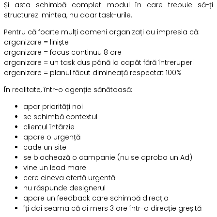
Și asta schimbă complet modul în care trebuie să-ți
structurezi mintea, nu doar task-urile.
Pentru că foarte mulți oameni organizați au impresia că:
organizare = liniște
organizare = focus continuu 8 ore
organizare = un task dus până la capăt fără întreruperi
organizare = planul făcut dimineață respectat 100%
În realitate, într-o agenție sănătoasă:
apar priorități noi
se schimbă contextul
clientul întârzie
apare o urgență
cade un site
se blochează o campanie (nu se aproba un Ad)
vine un lead mare
cere cineva ofertă urgentă
nu răspunde designerul
apare un feedback care schimbă direcția
îți dai seama că ai mers 3 ore într-o direcție greșită