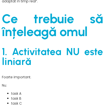
adaptat în timp real”.
Ce trebuie să
înțeleagă omul
1. Activitatea NU este
liniară
Foarte important.
Nu:
task A
task B
task C