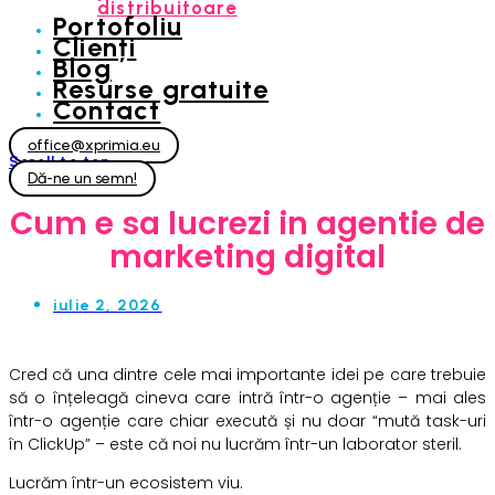
distribuitoare
Portofoliu
Clienți
Blog
Resurse gratuite
Contact
office@xprimia.eu
Scroll to top
Dă-ne un semn!
Cum e sa lucrezi in agentie de
marketing digital
iulie 2, 2026
Cred că una dintre cele mai importante idei pe care trebuie
să o înțeleagă cineva care intră într-o agenție – mai ales
într-o agenție care chiar execută și nu doar “mută task-uri
în ClickUp” – este că noi nu lucrăm într-un laborator steril.
Lucrăm într-un ecosistem viu.