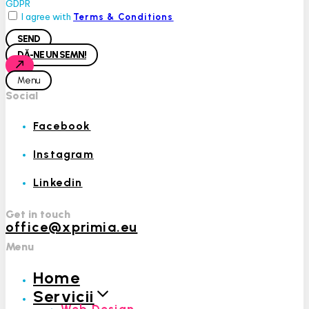
GDPR
I agree with
Terms & Conditions
SEND
DĂ-NE UN SEMN!
Menu
Social
Facebook
Instagram
Linkedin
Get in touch
office@xprimia.eu
Menu
Home
Servicii
Web Design