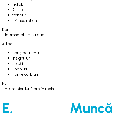
TikTok
AI tools
trenduri
UX inspiration
Dar:
“doomscrolling cu cap”.
Adică:
cauți pattern-uri
insight-uri
soluții
unghiuri
framework-uri
Nu:
“m-am pierdut 3 ore în reels”.
E. Muncă