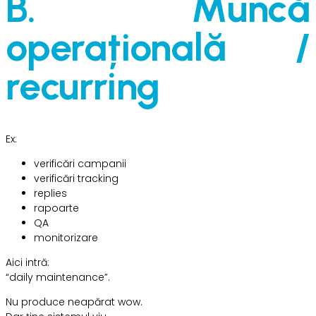
B. Muncă
operațională /
recurring
Ex:
verificări campanii
verificări tracking
replies
rapoarte
QA
monitorizare
Aici intră:
“daily maintenance”.
Nu produce neapărat wow.