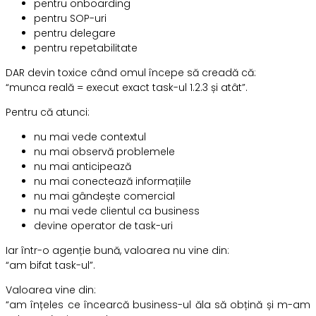
pentru onboarding
pentru SOP-uri
pentru delegare
pentru repetabilitate
DAR devin toxice când omul începe să creadă că:
“munca reală = execut exact task-ul 1.2.3 și atât”.
Pentru că atunci:
nu mai vede contextul
nu mai observă problemele
nu mai anticipează
nu mai conectează informațiile
nu mai gândește comercial
nu mai vede clientul ca business
devine operator de task-uri
Iar într-o agenție bună, valoarea nu vine din:
“am bifat task-ul”.
Valoarea vine din:
“am înțeles ce încearcă business-ul ăla să obțină și m-am