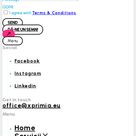
GDPR
I agree with
Terms & Conditions
SEND
DĂ-NE UN SEMN!
Menu
Social
Facebook
Instagram
Linkedin
Get in touch
office@xprimia.eu
Menu
Home
Servicii