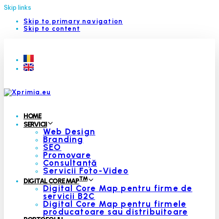
Skip links
Skip to primary navigation
Skip to content
HOME
SERVICII
Web Design
Branding
SEO
Promovare
Consultanță
Servicii Foto-Video
™
DIGITAL CORE MAP
Digital Core Map pentru firme de
servicii B2C
Digital Core Map pentru firmele
producatoare sau distribuitoare