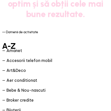
optim și să obții cele mai
bune rezultate.
— Domenii de activitate
A-Z
— Amanet
— Accesorii telefon mobil
— Art&Deco
— Aer conditionat
— Bebe & Nou-nascuti
— Broker credite
— Bijuterii