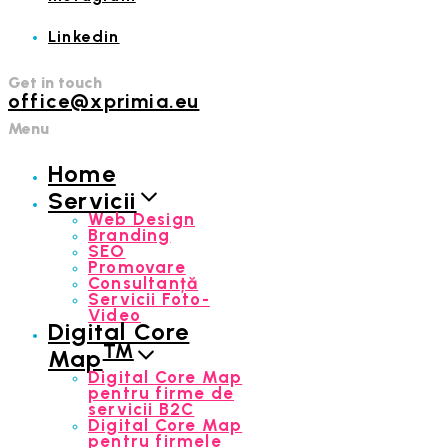
Linkedin
Get in touch
office@xprimia.eu
Menu
Home
Servicii
Web Design
Branding
SEO
Promovare
Consultanță
Servicii Foto-
Video
Digital Core
™
Map
Digital Core Map
pentru firme de
servicii B2C
Digital Core Map
pentru firmele