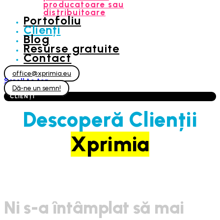
producatoare sau
distribuitoare
Portofoliu
Clienți
Blog
Resurse gratuite
Contact
office@xprimia.eu
Scroll to top
Dă-ne un semn!
CLIENȚI
Descoperă Clienții
Xprimia
Ni s-a întâmplat să mai