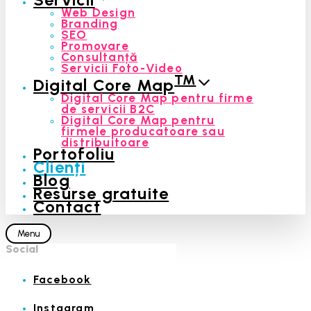
Web Design
Branding
SEO
Promovare
Consultanță
Servicii Foto-Video
™
Digital Core Map
Digital Core Map pentru firme
de servicii B2C
Digital Core Map pentru
firmele producatoare sau
distribuitoare
Portofoliu
Clienți
Blog
Resurse gratuite
Contact
Menu
Social
Facebook
Instagram