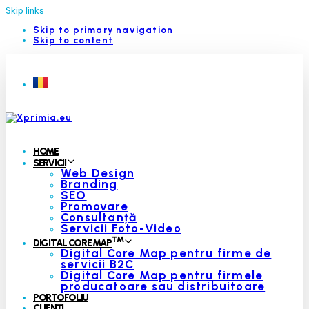
Skip links
Skip to primary navigation
Skip to content
HOME
SERVICII
Web Design
Branding
SEO
Promovare
Consultanță
Servicii Foto-Video
™
DIGITAL CORE MAP
Digital Core Map pentru firme de
servicii B2C
Digital Core Map pentru firmele
producatoare sau distribuitoare
PORTOFOLIU
CLIENȚI