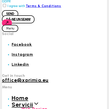
GDPR
I agree with
Terms & Conditions
SEND
DĂ-NE UN SEMN!
Menu
Social
Facebook
Instagram
Linkedin
Get in touch
office@xprimia.eu
Menu
Home
Servicii
Web Design