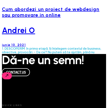
Cum abordezi un proiect de webdesign
sau promovare in online
Andrei O
iunie 10, 2021
1. DESCOPERIM: în prima etapă, îți înțelegem contextul de business,
obiective, provocări.– De ce? Nu putem să te ajutăm, până nu
Dă-ne un semn!
CONTACT US
QUICK LINKS