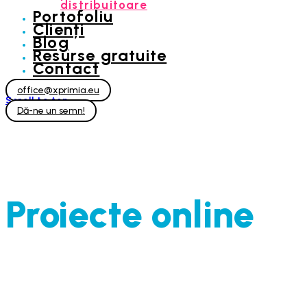
distribuitoare
Portofoliu
Clienți
Blog
Resurse gratuite
Contact
office@xprimia.eu
Scroll to top
Dă-ne un semn!
Proiecte online