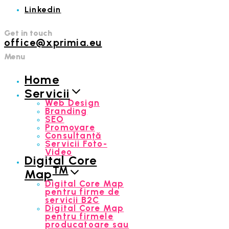
Linkedin
Get in touch
office@xprimia.eu
Menu
Home
Servicii
Web Design
Branding
SEO
Promovare
Consultanță
Servicii Foto-
Video
Digital Core
™
Map
Digital Core Map
pentru firme de
servicii B2C
Digital Core Map
pentru firmele
producatoare sau